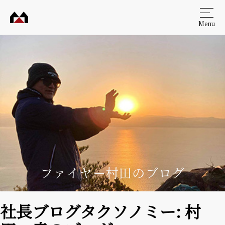
Menu
村田
工務
店
ファイヤー村田のブログ
社長ブログタクソノミー:
村