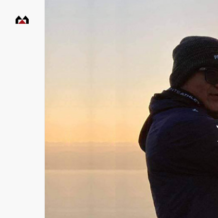
村
田
工
務
店