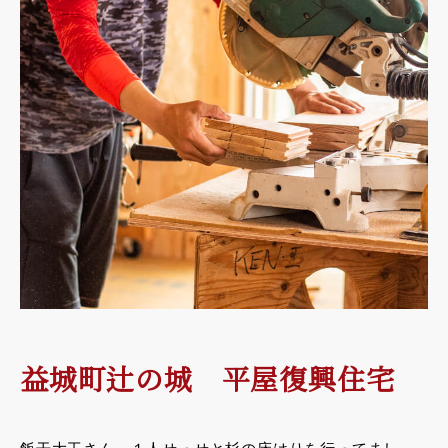
益城町辻の城 平屋復興住宅