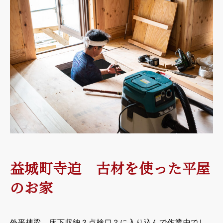
益城町寺迫 古材を使った平屋
のお家
外平棟梁。床下収納？点検口？に入り込んで作業中でし