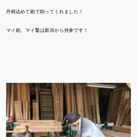
丹精込めて鉋で削ってくれました！
マイ鉋、マイ鑿は新潟から持参です！