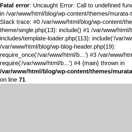
Fatal error
: Uncaught Error: Call to undefined fun
in /var/www/html/blog/wp-content/themes/murata-
Stack trace: #0 /var/www/html/blog/wp-content/t
theme/single.php(13): include() #1 /var/www/html/
includes/template-loader.php(113): include('/var/ww
/var/www/html/blog/wp-blog-header.php(19):
require_once('/var/www/html/b...') #3 /var/www/ht
require('/var/www/html/b...') #4 {main} thrown in
/var/www/html/blog/wp-content/themes/murata
on line
71