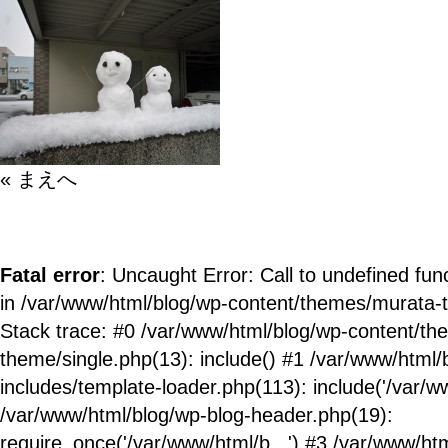
« まえへ
Fatal error
: Uncaught Error: Call to undefined fun
in /var/www/html/blog/wp-content/themes/murata-
Stack trace: #0 /var/www/html/blog/wp-content/t
theme/single.php(13): include() #1 /var/www/html/
includes/template-loader.php(113): include('/var/ww
/var/www/html/blog/wp-blog-header.php(19):
require_once('/var/www/html/b...') #3 /var/www/ht