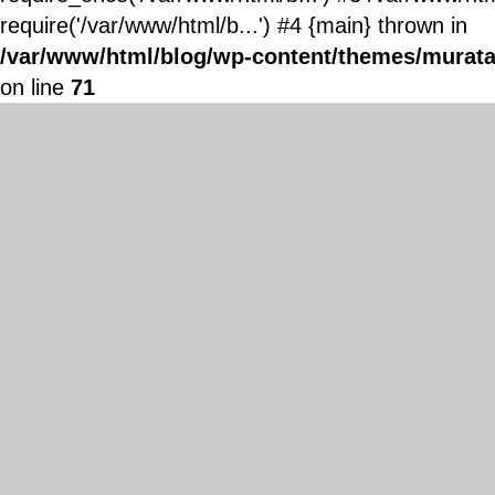
require('/var/www/html/b...') #4 {main} thrown in
/var/www/html/blog/wp-content/themes/murata
on line
71