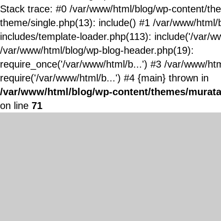
Stack trace: #0 /var/www/html/blog/wp-content/t
theme/single.php(13): include() #1 /var/www/html/
includes/template-loader.php(113): include('/var/ww
/var/www/html/blog/wp-blog-header.php(19):
require_once('/var/www/html/b...') #3 /var/www/ht
require('/var/www/html/b...') #4 {main} thrown in
/var/www/html/blog/wp-content/themes/murata
on line
71