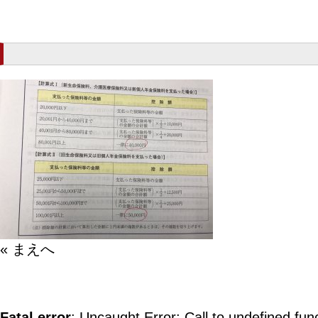
« まえへ
Fatal error
: Uncaught Error: Call to undefined fun