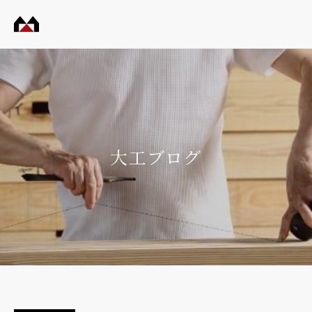
村田
工務
店
大工ブログ