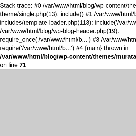
Stack trace: #0 /var/www/html/blog/wp-content/t
theme/single.php(13): include() #1 /var/www/html/
includes/template-loader.php(113): include('/var/ww
/var/www/html/blog/wp-blog-header.php(19):
require_once('/var/www/html/b...') #3 /var/www/ht
require('/var/www/html/b...') #4 {main} thrown in
/var/www/html/blog/wp-content/themes/murata
on line
71