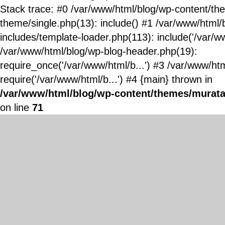
Stack trace: #0 /var/www/html/blog/wp-content/t
theme/single.php(13): include() #1 /var/www/html/
includes/template-loader.php(113): include('/var/ww
/var/www/html/blog/wp-blog-header.php(19):
require_once('/var/www/html/b...') #3 /var/www/ht
require('/var/www/html/b...') #4 {main} thrown in
/var/www/html/blog/wp-content/themes/murata
on line
71