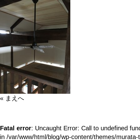
« まえへ
Fatal error
: Uncaught Error: Call to undefined fun
in /var/www/html/blog/wp-content/themes/murata-