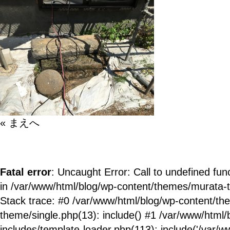
« まえへ
Fatal error
: Uncaught Error: Call to undefined fun
in /var/www/html/blog/wp-content/themes/murata-
Stack trace: #0 /var/www/html/blog/wp-content/t
theme/single.php(13): include() #1 /var/www/html/
includes/template-loader.php(113): include('/var/ww