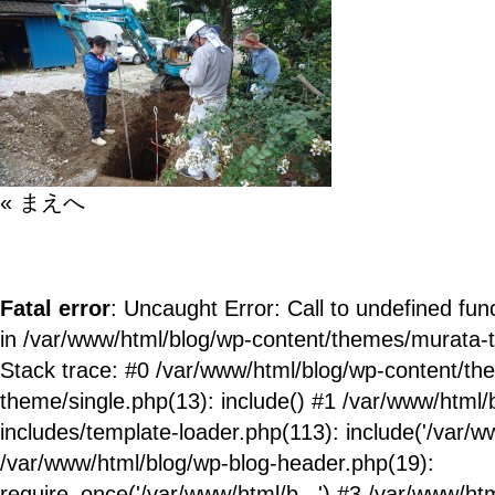
« まえへ
Fatal error
: Uncaught Error: Call to undefined fun
in /var/www/html/blog/wp-content/themes/murata-
Stack trace: #0 /var/www/html/blog/wp-content/t
theme/single.php(13): include() #1 /var/www/html/
includes/template-loader.php(113): include('/var/ww
/var/www/html/blog/wp-blog-header.php(19):
require_once('/var/www/html/b...') #3 /var/www/ht