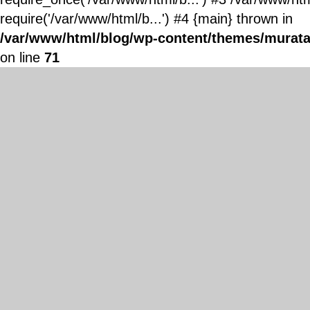
require('/var/www/html/b...') #4 {main} thrown in
/var/www/html/blog/wp-content/themes/murata
on line
71