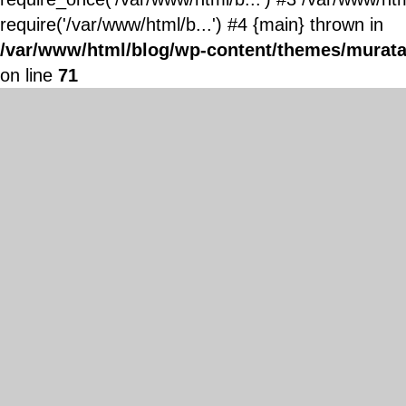
require('/var/www/html/b...') #4 {main} thrown in
/var/www/html/blog/wp-content/themes/murata
on line
71