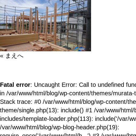
« まえへ
Fatal error
: Uncaught Error: Call to undefined fun
in /var/www/html/blog/wp-content/themes/murata-
Stack trace: #0 /var/www/html/blog/wp-content/t
theme/single.php(13): include() #1 /var/www/html/
includes/template-loader.php(113): include('/var/ww
/var/www/html/blog/wp-blog-header.php(19):
require_once('/var/www/html/b...') #3 /var/www/ht