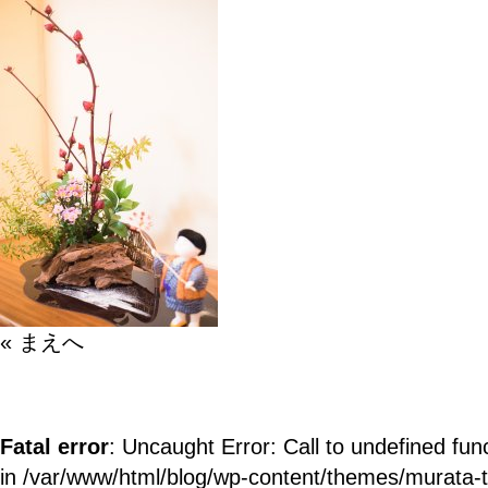
« まえへ
Fatal error
: Uncaught Error: Call to undefined fun
in /var/www/html/blog/wp-content/themes/murata-