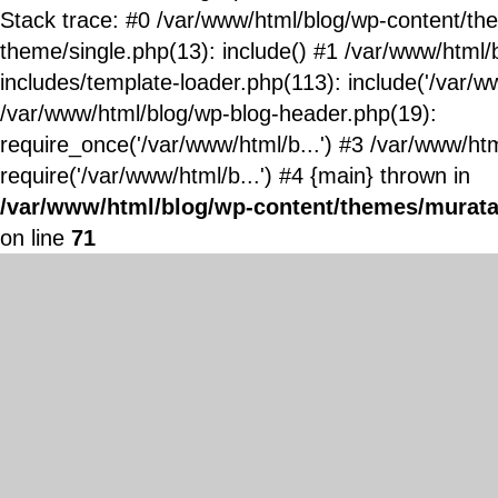
Stack trace: #0 /var/www/html/blog/wp-content/t
theme/single.php(13): include() #1 /var/www/html/
includes/template-loader.php(113): include('/var/ww
/var/www/html/blog/wp-blog-header.php(19):
require_once('/var/www/html/b...') #3 /var/www/ht
require('/var/www/html/b...') #4 {main} thrown in
/var/www/html/blog/wp-content/themes/murata
on line
71