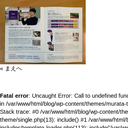
« まえへ
Fatal error
: Uncaught Error: Call to undefined fun
in /var/www/html/blog/wp-content/themes/murata-
Stack trace: #0 /var/www/html/blog/wp-content/t
theme/single.php(13): include() #1 /var/www/html/
includes/template-loader.php(113): include('/var/ww