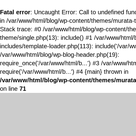
Fatal error
: Uncaught Error: Call to undefined fun
in /var/www/html/blog/wp-content/themes/murata-
Stack trace: #0 /var/www/html/blog/wp-content/t
theme/single.php(13): include() #1 /var/www/html/
includes/template-loader.php(113): include('/var/ww
/var/www/html/blog/wp-blog-header.php(19):
require_once('/var/www/html/b...') #3 /var/www/ht
require('/var/www/html/b...') #4 {main} thrown in
/var/www/html/blog/wp-content/themes/murata
on line
71