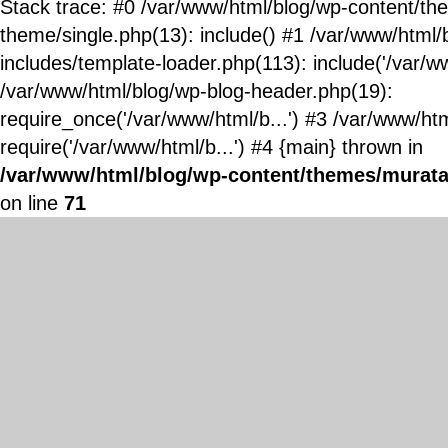
Stack trace: #0 /var/www/html/blog/wp-content/t
theme/single.php(13): include() #1 /var/www/html/
includes/template-loader.php(113): include('/var/ww
/var/www/html/blog/wp-blog-header.php(19):
require_once('/var/www/html/b...') #3 /var/www/ht
require('/var/www/html/b...') #4 {main} thrown in
/var/www/html/blog/wp-content/themes/murata
on line
71