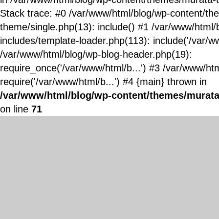
Stack trace: #0 /var/www/html/blog/wp-content/t
theme/single.php(13): include() #1 /var/www/html/
includes/template-loader.php(113): include('/var/ww
/var/www/html/blog/wp-blog-header.php(19):
require_once('/var/www/html/b...') #3 /var/www/ht
require('/var/www/html/b...') #4 {main} thrown in
/var/www/html/blog/wp-content/themes/murata
on line
71