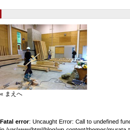
« まえへ
Fatal error
: Uncaught Error: Call to undefined fun
in /var/www/html/blog/wp-content/themes/murata-