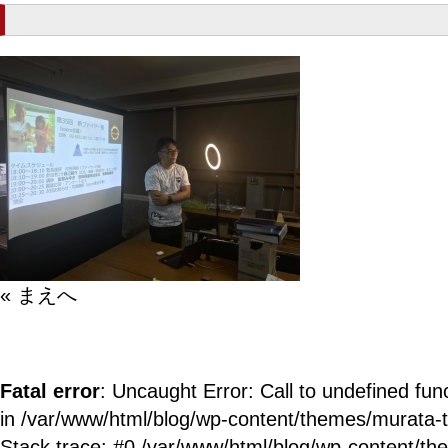
« まえへ
Fatal error
: Uncaught Error: Call to undefined fun
in /var/www/html/blog/wp-content/themes/murata-
Stack trace: #0 /var/www/html/blog/wp-content/t