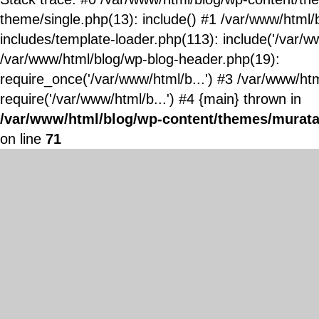
theme/single.php(13): include() #1 /var/www/html/
includes/template-loader.php(113): include('/var/ww
/var/www/html/blog/wp-blog-header.php(19):
require_once('/var/www/html/b...') #3 /var/www/ht
require('/var/www/html/b...') #4 {main} thrown in
/var/www/html/blog/wp-content/themes/murata
on line
71