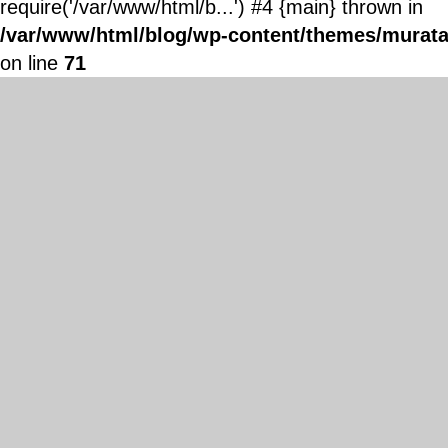
require('/var/www/html/b...') #4 {main} thrown in
/var/www/html/blog/wp-content/themes/murata
on line
71