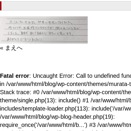
« まえへ
Fatal error
: Uncaught Error: Call to undefined fun
in /var/www/html/blog/wp-content/themes/murata-
Stack trace: #0 /var/www/html/blog/wp-content/t
theme/single.php(13): include() #1 /var/www/html/
includes/template-loader.php(113): include('/var/ww
/var/www/html/blog/wp-blog-header.php(19):
require_once('/var/www/html/b...') #3 /var/www/ht