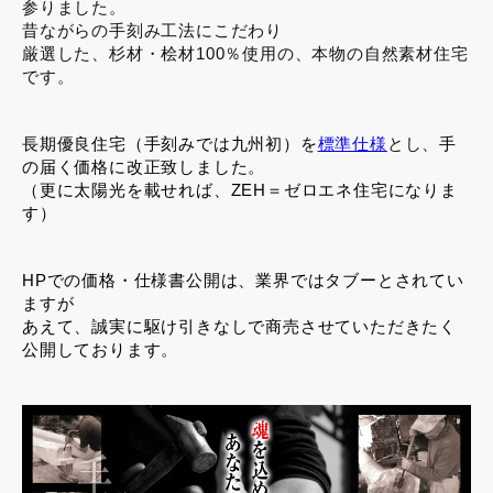
参りました。
昔ながらの手刻み工法にこだわり
厳選した、杉材・桧材100％使用の、本物の自然素材住宅
です。
長期優良住宅（手刻みでは九州初）を
標準仕様
とし、
手
の届く価格に改正致しました。
（更に太陽光を載せれば、ZEH＝ゼロエネ住宅になりま
す）
HPでの価格・仕様書公開は、業界ではタブーとされてい
ますが
あえて、誠実に駆け引きなしで商売させていただきたく
公開しております。