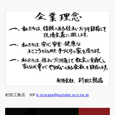
村田工務店 HP
k-murata@wonder.ocn.ne.jp