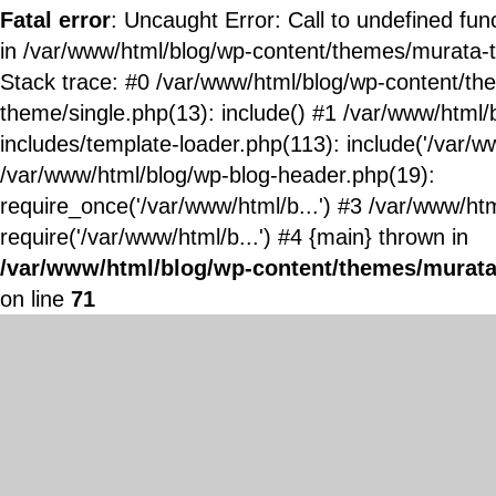
Fatal error
: Uncaught Error: Call to undefined fun
in /var/www/html/blog/wp-content/themes/murata-
Stack trace: #0 /var/www/html/blog/wp-content/t
theme/single.php(13): include() #1 /var/www/html/
includes/template-loader.php(113): include('/var/ww
/var/www/html/blog/wp-blog-header.php(19):
require_once('/var/www/html/b...') #3 /var/www/ht
require('/var/www/html/b...') #4 {main} thrown in
/var/www/html/blog/wp-content/themes/murata
on line
71