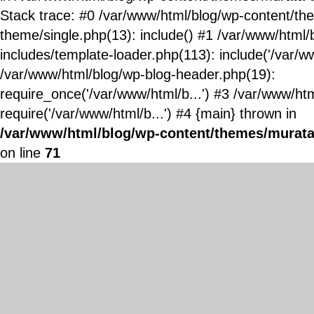
Stack trace: #0 /var/www/html/blog/wp-content/t
theme/single.php(13): include() #1 /var/www/html/
includes/template-loader.php(113): include('/var/ww
/var/www/html/blog/wp-blog-header.php(19):
require_once('/var/www/html/b...') #3 /var/www/ht
require('/var/www/html/b...') #4 {main} thrown in
/var/www/html/blog/wp-content/themes/murata
on line
71