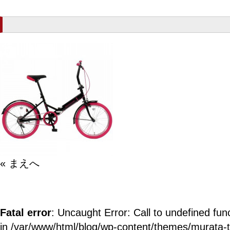
« まえへ
Fatal error
: Uncaught Error: Call to undefined fun
in /var/www/html/blog/wp-content/themes/murata-