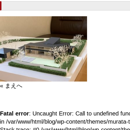
« まえへ
Fatal error
: Uncaught Error: Call to undefined fun
in /var/www/html/blog/wp-content/themes/murata-
Stack trace: #0 /var/www/html/blog/wp-content/t