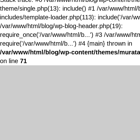
theme/single.php(13): include() #1 /var/www/html/
includes/template-loader.php(113): include('/var/ww
/var/www/html/blog/wp-blog-header.php(19):
require_once('/var/www/html/b...') #3 /var/www/ht
require('/var/www/html/b...') #4 {main} thrown in
/var/www/html/blog/wp-content/themes/murata
on line
71