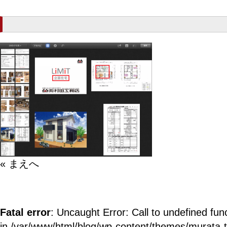
« まえへ
Fatal error
: Uncaught Error: Call to undefined fun
in /var/www/html/blog/wp-content/themes/murata-