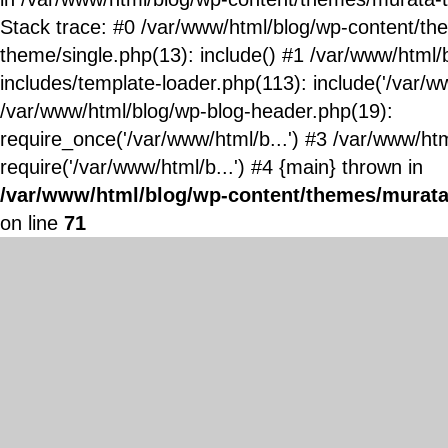
Stack trace: #0 /var/www/html/blog/wp-content/t
theme/single.php(13): include() #1 /var/www/html/
includes/template-loader.php(113): include('/var/ww
/var/www/html/blog/wp-blog-header.php(19):
require_once('/var/www/html/b...') #3 /var/www/ht
require('/var/www/html/b...') #4 {main} thrown in
/var/www/html/blog/wp-content/themes/murata
on line
71