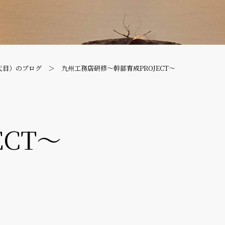
代目）のブログ
九州工務店研修〜幹部育成PROJECT〜
CT〜