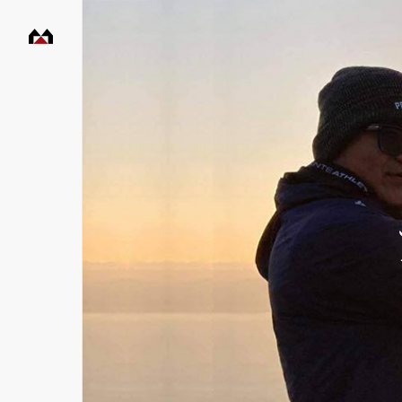
村
田
工
務
店