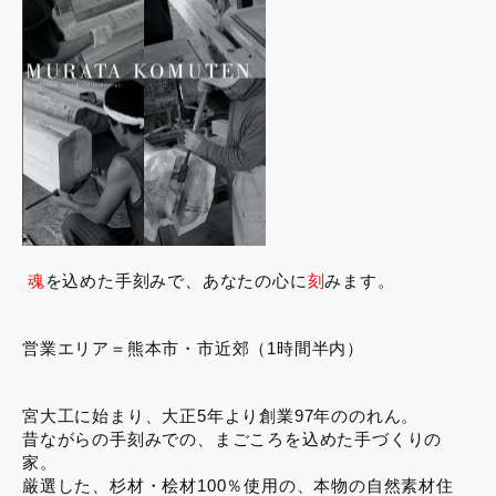
魂
を込めた手刻みで、あなたの心に
刻
みます。
営業エリア＝熊本市・市近郊（1時間半内）
宮大工に始まり、大正5年より創業97年ののれん。
昔ながらの手刻みでの、まごころを込めた手づくりの
家。
厳選した、杉材・桧材100％使用の、本物の自然素材住