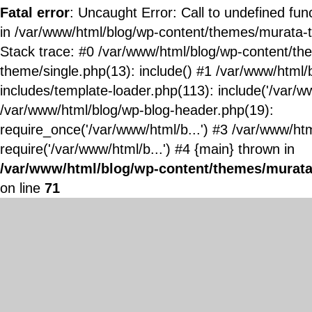
Fatal error
: Uncaught Error: Call to undefined fun
in /var/www/html/blog/wp-content/themes/murata-
Stack trace: #0 /var/www/html/blog/wp-content/t
theme/single.php(13): include() #1 /var/www/html/
includes/template-loader.php(113): include('/var/ww
/var/www/html/blog/wp-blog-header.php(19):
require_once('/var/www/html/b...') #3 /var/www/ht
require('/var/www/html/b...') #4 {main} thrown in
/var/www/html/blog/wp-content/themes/murata
on line
71