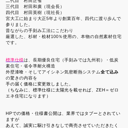
二代目 村田正省
三代目 村田和廣（現会長）
四代目 村田英樹（現社長）
宮大工に始まり大正5年より創業百年、四代に渡り歩んで
参りました。
昔ながらの手刻み工法にこだわり
厳選した、杉材・桧材100％使用の、本物の自然素材住宅
です。
標準仕様
は、長期優良住宅（手刻みでは九州初）・低炭
素住宅・省令準耐火構造
外壁漆喰・そしてアイシネン気密断熱システム
全て込み
の驚きの内容を
手の届く価格に変更致しました。
（ちなみに、標準仕様に太陽光を載せれば、ZEH＝ゼロ
エネ住宅になります）
HPでの価格・仕様書公開は、業界ではタブーとされてい
ますが
あえて、誠実に駆け引きなしで商売させていただきたく