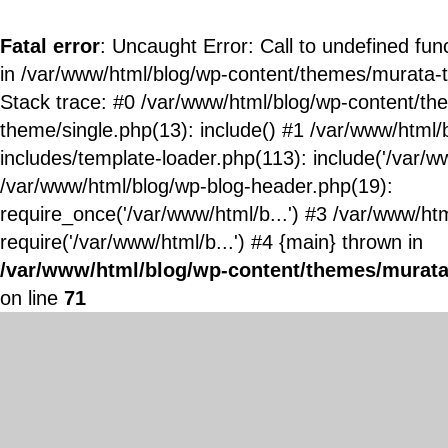
Fatal error
: Uncaught Error: Call to undefined fun
in /var/www/html/blog/wp-content/themes/murata-
Stack trace: #0 /var/www/html/blog/wp-content/t
theme/single.php(13): include() #1 /var/www/html/
includes/template-loader.php(113): include('/var/ww
/var/www/html/blog/wp-blog-header.php(19):
require_once('/var/www/html/b...') #3 /var/www/ht
require('/var/www/html/b...') #4 {main} thrown in
/var/www/html/blog/wp-content/themes/murata
on line
71