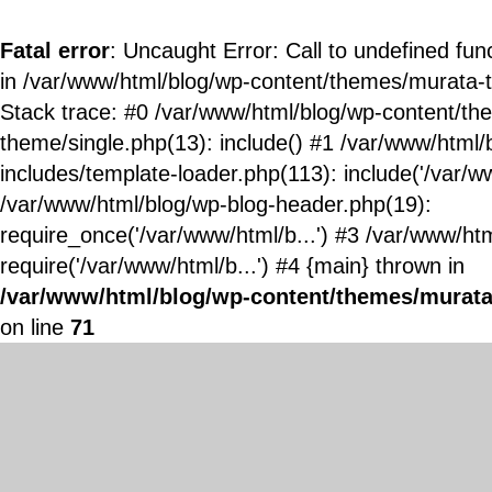
Fatal error
: Uncaught Error: Call to undefined fun
in /var/www/html/blog/wp-content/themes/murata-
Stack trace: #0 /var/www/html/blog/wp-content/t
theme/single.php(13): include() #1 /var/www/html/
includes/template-loader.php(113): include('/var/ww
/var/www/html/blog/wp-blog-header.php(19):
require_once('/var/www/html/b...') #3 /var/www/ht
require('/var/www/html/b...') #4 {main} thrown in
/var/www/html/blog/wp-content/themes/murata
on line
71