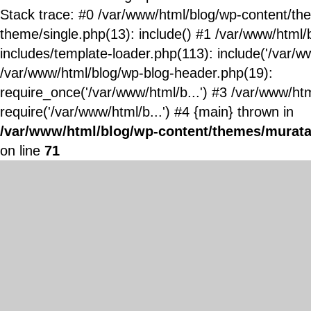
Stack trace: #0 /var/www/html/blog/wp-content/t
theme/single.php(13): include() #1 /var/www/html/
includes/template-loader.php(113): include('/var/ww
/var/www/html/blog/wp-blog-header.php(19):
require_once('/var/www/html/b...') #3 /var/www/ht
require('/var/www/html/b...') #4 {main} thrown in
/var/www/html/blog/wp-content/themes/murata
on line
71