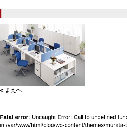
« まえへ
Fatal error
: Uncaught Error: Call to undefined fun
in /var/www/html/blog/wp-content/themes/murata-