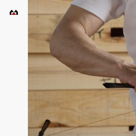
村
田
工
務
店