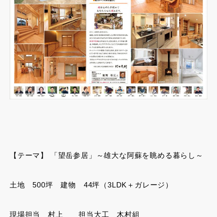
【テーマ】 「望岳参居」～雄大な阿蘇を眺める暮らし～
土地 500坪 建物 44坪（3LDK＋ガレージ）
現場担当 村上 担当大工 木村組