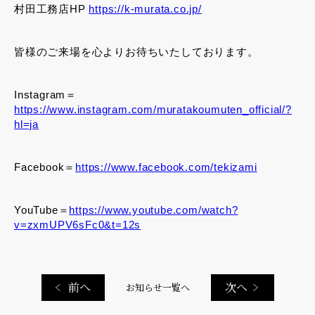
村田工務店HP
https://k-murata.co.jp/
皆様のご来場を心よりお待ちいたしております。
Instagram＝
https://www.instagram.com/muratakoumuten_official/?
hl=ja
Facebook＝
https://www.facebook.com/tekizami
YouTube
＝
https://www.youtube.com/watch?
v=zxmUPV6sFc0&t=12s
前へ
次へ
お知らせ一覧へ