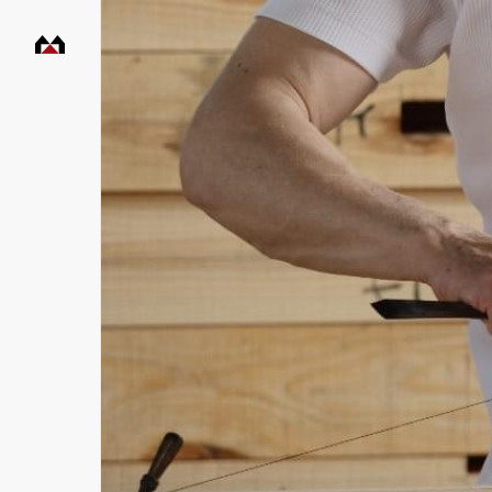
村
田
工
務
店