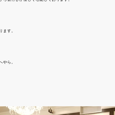
ります。
へやら。