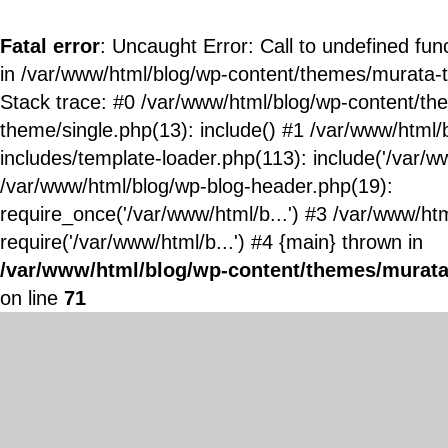
Fatal error
: Uncaught Error: Call to undefined fun
in /var/www/html/blog/wp-content/themes/murata-
Stack trace: #0 /var/www/html/blog/wp-content/t
theme/single.php(13): include() #1 /var/www/html/
includes/template-loader.php(113): include('/var/ww
/var/www/html/blog/wp-blog-header.php(19):
require_once('/var/www/html/b...') #3 /var/www/ht
require('/var/www/html/b...') #4 {main} thrown in
/var/www/html/blog/wp-content/themes/murata
on line
71