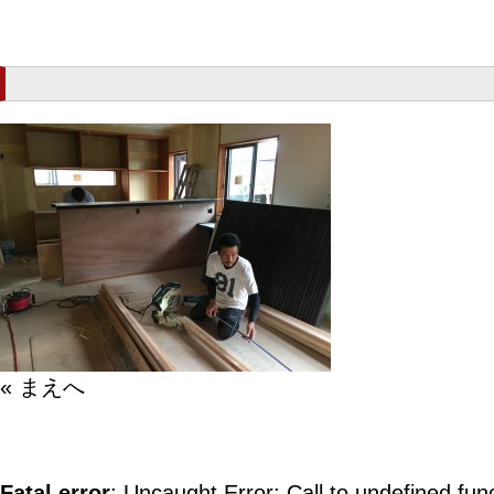
« まえへ
Fatal error
: Uncaught Error: Call to undefined fun