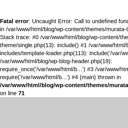
Fatal error
: Uncaught Error: Call to undefined fun
in /var/www/html/blog/wp-content/themes/murata-
Stack trace: #0 /var/www/html/blog/wp-content/t
theme/single.php(13): include() #1 /var/www/html/
includes/template-loader.php(113): include('/var/ww
/var/www/html/blog/wp-blog-header.php(19):
require_once('/var/www/html/b...') #3 /var/www/ht
require('/var/www/html/b...') #4 {main} thrown in
/var/www/html/blog/wp-content/themes/murata
on line
71