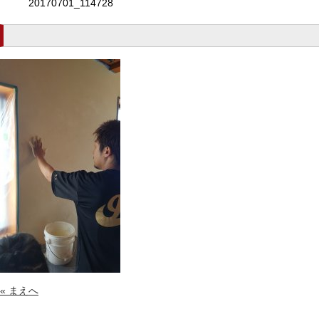
20170701_114728
« まえへ