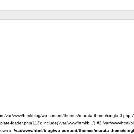
() in /var/www/html/blog/wp-content/themes/murata-theme/single-0.php
late-loader.php(113): include('/var/www/html/b...') #2 /var/www/html/b
hrown in
/var/www/html/blog/wp-content/themes/murata-theme/sing