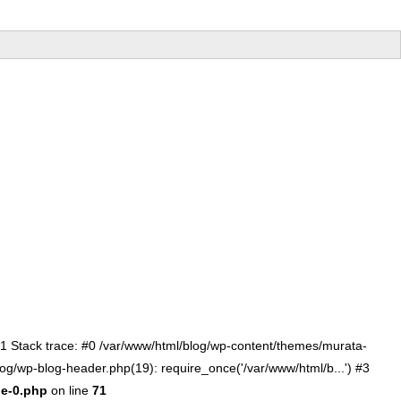
:71 Stack trace: #0 /var/www/html/blog/wp-content/themes/murata-
log/wp-blog-header.php(19): require_once('/var/www/html/b...') #3
le-0.php
on line
71