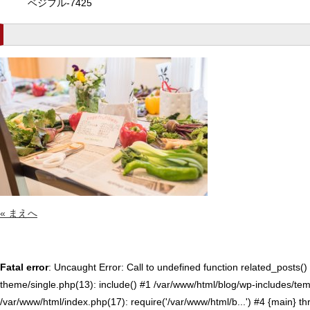
ベジフル-7425
« まえへ
Fatal error
: Uncaught Error: Call to undefined function related_posts
theme/single.php(13): include() #1 /var/www/html/blog/wp-includes/temp
/var/www/html/index.php(17): require('/var/www/html/b...') #4 {main} t