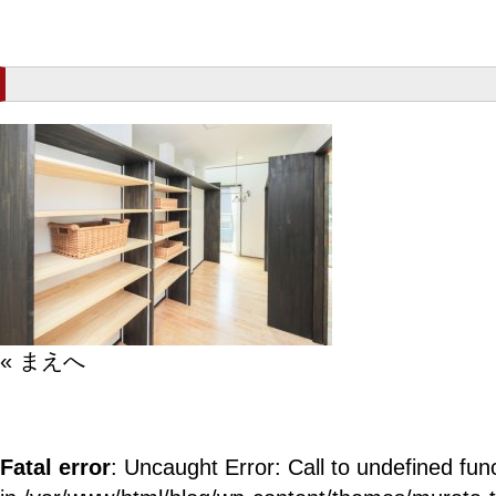
« まえへ
Fatal error
: Uncaught Error: Call to undefined fun