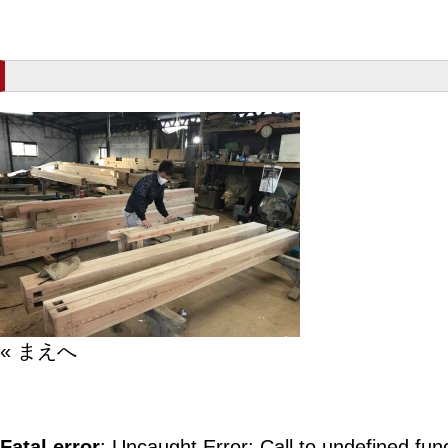
« まえへ
Fatal error
: Uncaught Error: Call to undefined fun