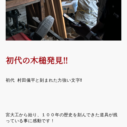
初代の木槌発見‼︎
初代 村田儀平と刻まれた力強い文字‼︎
宮大工から始り、１００年の歴史を刻んできた道具が残
っている事に感動です！