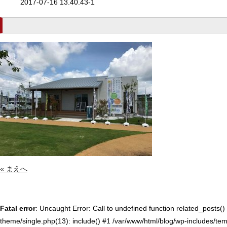
2017-07-16 13.40.43-1
« まえへ
Fatal error
: Uncaught Error: Call to undefined function related_posts
theme/single.php(13): include() #1 /var/www/html/blog/wp-includes/temp