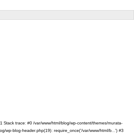
:71 Stack trace: #0 /var/www/html/blog/wp-content/themes/murata-
log/wp-blog-header.php(19): require_once('/var/www/html/b...') #3