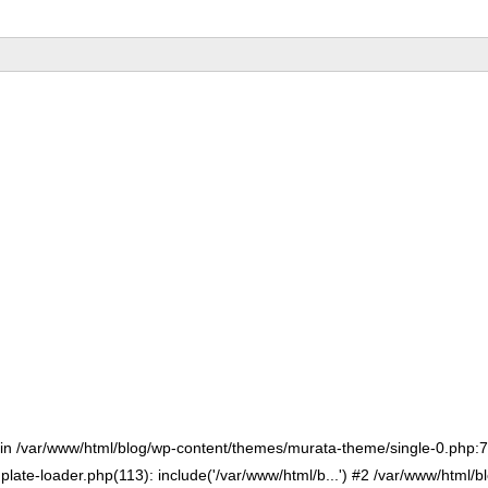
() in /var/www/html/blog/wp-content/themes/murata-theme/single-0.php
late-loader.php(113): include('/var/www/html/b...') #2 /var/www/html/b