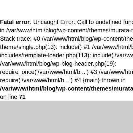
Fatal error
: Uncaught Error: Call to undefined fun
in /var/www/html/blog/wp-content/themes/murata-
Stack trace: #0 /var/www/html/blog/wp-content/t
theme/single.php(13): include() #1 /var/www/html/
includes/template-loader.php(113): include('/var/ww
/var/www/html/blog/wp-blog-header.php(19):
require_once('/var/www/html/b...') #3 /var/www/ht
require('/var/www/html/b...') #4 {main} thrown in
/var/www/html/blog/wp-content/themes/murata
on line
71