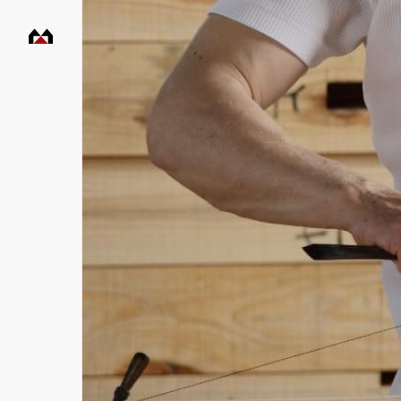
村
田
工
務
店