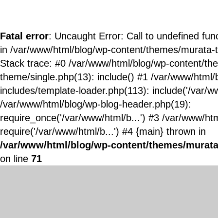
Fatal error
: Uncaught Error: Call to undefined fun
in /var/www/html/blog/wp-content/themes/murata-
Stack trace: #0 /var/www/html/blog/wp-content/t
theme/single.php(13): include() #1 /var/www/html/
includes/template-loader.php(113): include('/var/ww
/var/www/html/blog/wp-blog-header.php(19):
require_once('/var/www/html/b...') #3 /var/www/ht
require('/var/www/html/b...') #4 {main} thrown in
/var/www/html/blog/wp-content/themes/murata
on line
71