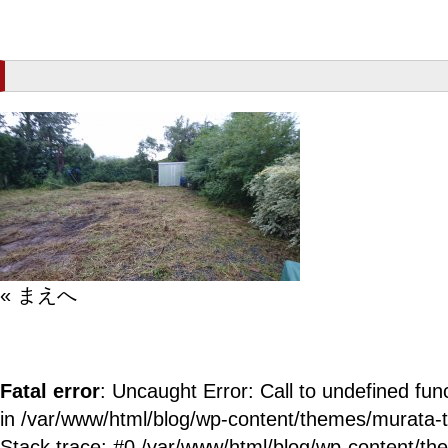
« まえへ
Fatal error
: Uncaught Error: Call to undefined fun
in /var/www/html/blog/wp-content/themes/murata-
Stack trace: #0 /var/www/html/blog/wp-content/t