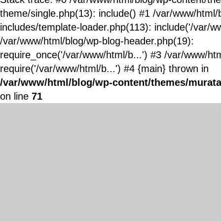
theme/single.php(13): include() #1 /var/www/html/
includes/template-loader.php(113): include('/var/ww
/var/www/html/blog/wp-blog-header.php(19):
require_once('/var/www/html/b...') #3 /var/www/ht
require('/var/www/html/b...') #4 {main} thrown in
/var/www/html/blog/wp-content/themes/murata
on line
71