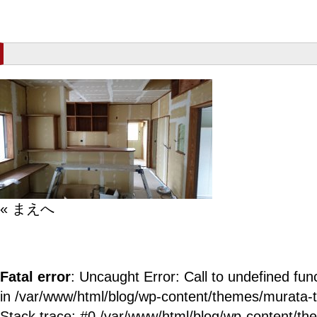
« まえへ
Fatal error
: Uncaught Error: Call to undefined fun
in /var/www/html/blog/wp-content/themes/murata-
Stack trace: #0 /var/www/html/blog/wp-content/t